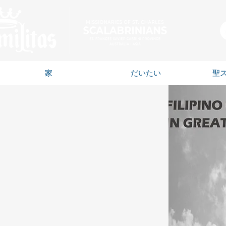
家
だいたい
聖