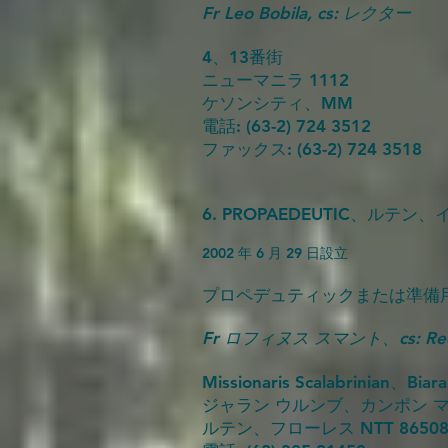
Fr Leo Bobila, cs: レクター
4、13番街
ニューマニラ 1112
ケソンシティ、MM
電話: (63-2) 724 3512
ファックス: (63-2) 724 3518
6. PROPAEDEUTIC、ルテン
2002 年 6 月 29 日設立
プロペデュティックまたは準備用 (
Fr ロフィヌス スマント、cs: Rec
Missionaris Scalabrinian、Biara
ジャラン ウルンブ、カンポン 
ルテン、フローレス NTT 8650