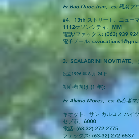
Fr Bao Quoc Tran、cs: 職
#4、13th ストリート、ニュー
1112ケソンシティ、MM
電話/ファックス: (063) 939 924
電子メール:
csvocations1@gma
3. SCALABRINI NOVITIA
設立
1996 年 8 月 24 日
初心者向け (1 年):
Fr Alvirio Mores、cs: 初心
キオット、サン カルロス ハイ
セブ市、6000
電話: (63-32) 272 2775
ファックス: (63-32) 272 6537