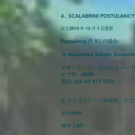
4. SCALABRINI POSTUL
設立
2010 年 12 月 1 日更新
Postulancy (1 年) の場合:
Fr Maxensius Sebatu Sunar
キオット、サン カルロス ハイ
セブ市、6000
電話: (63-32) 417 9722
5. スカラブリーニ神学院、マ
設立
1988年
神学（4年）