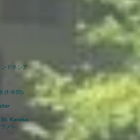
、インドネシア
1 年間):
tor
 St. Karolus
マウメレ
8