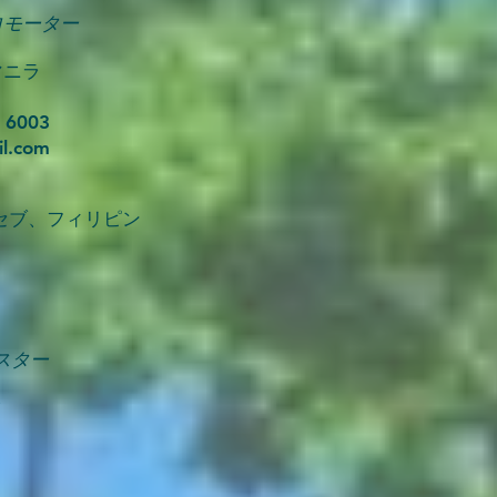
業プロモーター
マニラ
 6003
il.com
TE、セブ、フィリピン
者マスター
ツ