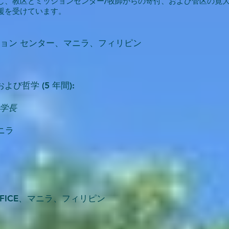
し、教区とミッションセンター/牧師からの寄付、および管区の寛
援を受けています。
ーション センター、マニラ、フィリピン
び哲学 (5 年間):
: 学長
ニラ
N OFFICE、マニラ、フィリピン