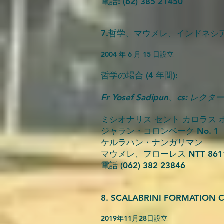
電話: (62) 385 21450
7.哲学、マウメレ、インドネシ
2004 年 6 月 15 日設立
哲学の場合 (4 年間):
Fr Yosef Sadipun、cs: レクター
ミシオナリス セント カロラス 
ジャラン・コロンベーク No. 1
ケルラハン・ナンガリマン
マウメレ、フローレス NTT 861
電話 (062) 382 23846
8. SCALABRINI FORMAT
2019年11月28日設立