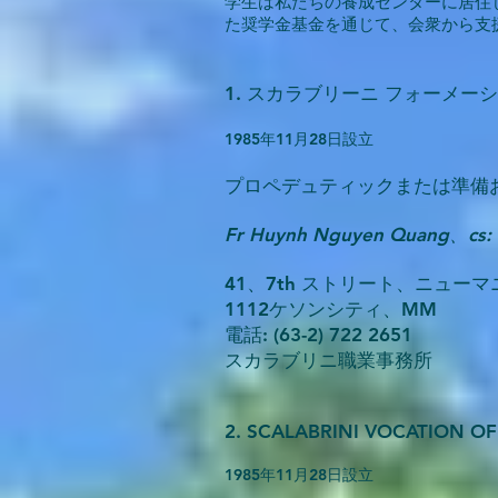
学生は私たちの養成センターに居住
た奨学金基金を通じて、会衆から支
1. スカラブリーニ フォーメ
1985年11月28日設立
プロペデュティックまたは準備およ
Fr Huynh Nguyen Quang、cs
41、7th ストリート、ニューマ
1112ケソンシティ、MM
電話: (63-2) 722 2651
スカラブリニ職業事務所
2. SCALABRINI VOCATIO
1985年11月28日設立