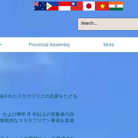
ー
Provincial Assembly
More
福されたスカラブリニの足跡をたどる
よび神学 (1 年以上の宣教者の訓
、牧歌的なスカラブリアン養成を達成