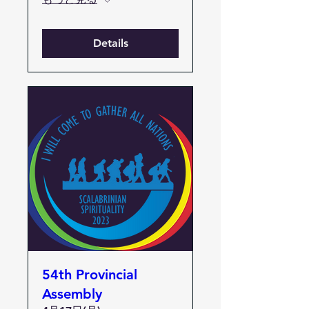
Details
54th Provincial
Assembly