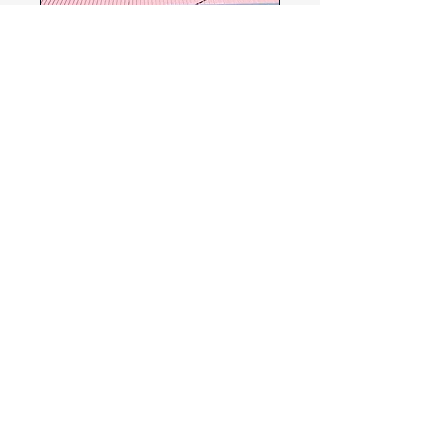
インドネシアにおけ
るスカラブリアンの
プレゼンスの 20 周年
(2002 年)。
6月29日(水)
もっと見る
詳細はこちら