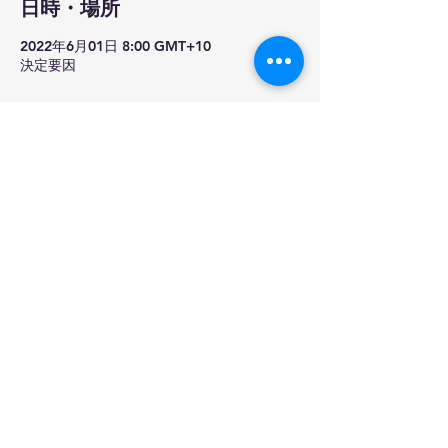
日時・場所
2022年6月01日 8:00 GMT+10
決定要因
このイベントをシェア
家
正規化
だいたい
歴史
評議会
カレンダー
職業
形成
ミッション
横たわっている
プロフェッショナルスタンダード
コンタクト
リンク
© 2023
St. Charles の宣教師 -
Scalabrinians オーストラリア -
アジア
セント・フランシス・ザビエル・
カブリーニ州メディアオフィス