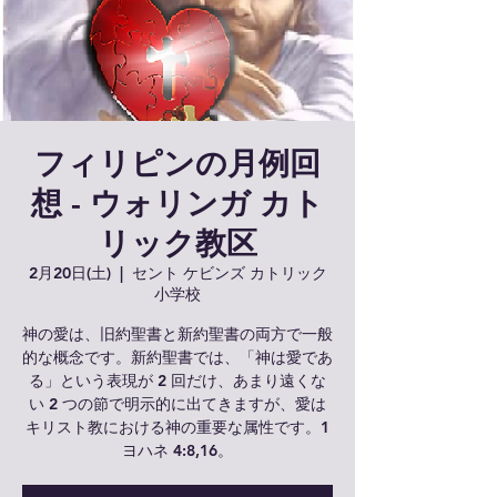
フィリピンの月例回
想 - ウォリンガ カト
リック教区
2月20日(土)
  |  
セント ケビンズ カトリック
小学校
神の愛は、旧約聖書と新約聖書の両方で一般
的な概念です。新約聖書では、「神は愛であ
る」という表現が 2 回だけ、あまり遠くな
い 2 つの節で明示的に出てきますが、愛は
キリスト教における神の重要な属性です。1
ヨハネ 4:8,16。