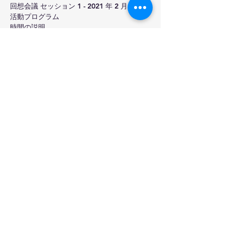
回想会議 セッション 1 - 2021 年 2 月 20 日
活動プログラム
時間の説明
1:00 - 1:30 会場設営
1:30 - 1:45 アフタヌーンティー
さらに表示
このイベントをシェア
家
正規化
だいたい
歴史
評議会
カレンダー
職業
形成
ミッション
横たわっている
プロフェッショナルスタンダード
コンタクト
リンク
© 2023
St. Charles の宣教師 -