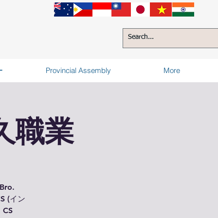
ー
Provincial Assembly
More
久職業
ro.
CS (イン
CS