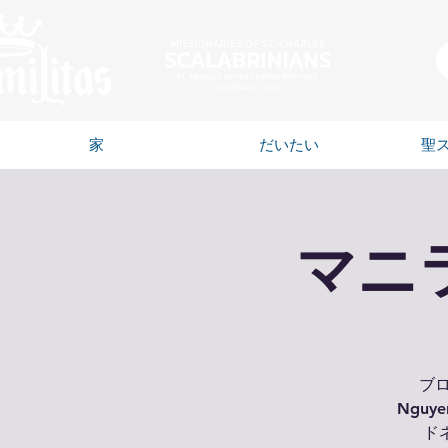
家
だいたい
聖
マニ
ブロ
Nguye
ド